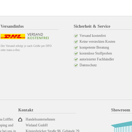
Versandinfos
Sicherheit & Service
Versand kostenfrei
Keine versteckten Kosten
Der Versand erfolgt je nach Größe per DPD
kompetente Beratung
oder trans-o-flex.
kostenlose Stoffproben
autorisierter Fachhändler
Datenschutz
Kontakt
Showroom
a Löffler.
Handelsunternehmen
pping und
Wieland GmbH
 bei uns in
Königsbrücker Straße 96, Gebäude 29