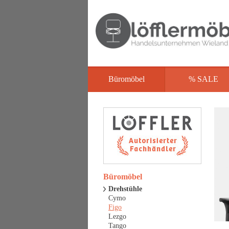
Büromöbel
% SALE
Büromöbel
Drehstühle
Cymo
Figo
Lezgo
Tango