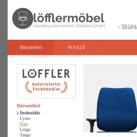
- Stüh
Büromöbel
% SALE
Büromöbel
Drehstühle
Cymo
Figo
Lezgo
Tango