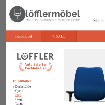
- Stüh
Büromöbel
% SALE
Büromöbel
Drehstühle
Cymo
Figo
Lezgo
Tango