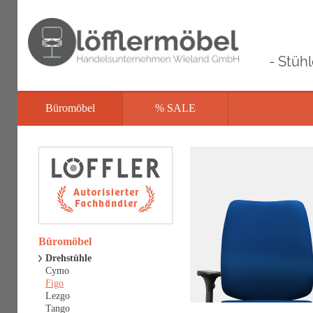
- Stüh
Büromöbel
% SALE
Büromöbel
Drehstühle
Cymo
Figo
Lezgo
Tango