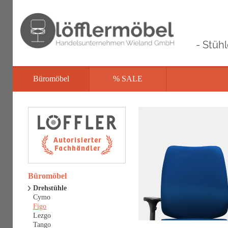
- Stüh
Büromöbel
% SALE
Büromöbel
Drehstühle
Cymo
Figo
Lezgo
Tango