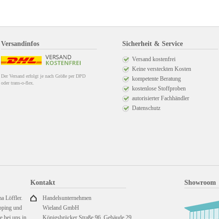
Versandinfos
Sicherheit & Service
Versand kostenfrei
Keine versteckten Kosten
Der Versand erfolgt je nach Größe per DPD
kompetente Beratung
oder trans-o-flex.
kostenlose Stoffproben
autorisierter Fachhändler
Datenschutz
Kontakt
Showroom
a Löffler.
Handelsunternehmen
pping und
Wieland GmbH
 bei uns in
Königsbrücker Straße 96, Gebäude 29