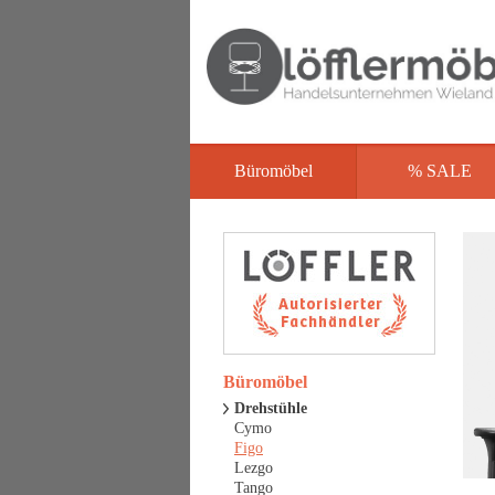
Büromöbel
% SALE
Büromöbel
Drehstühle
Cymo
Figo
Lezgo
Tango