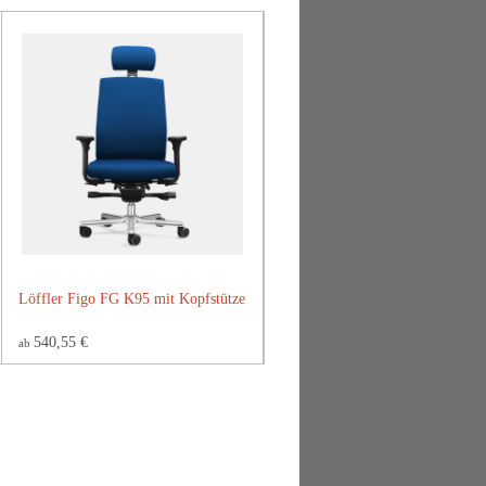
Löffler Figo FG K95 mit Kopfstütze
540,55 €
ab