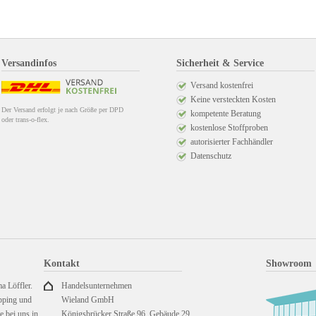
Versandinfos
Sicherheit & Service
Versand kostenfrei
Keine versteckten Kosten
Der Versand erfolgt je nach Größe per DPD
kompetente Beratung
oder trans-o-flex.
kostenlose Stoffproben
autorisierter Fachhändler
Datenschutz
Kontakt
Showroom
a Löffler.
Handelsunternehmen
pping und
Wieland GmbH
 bei uns in
Königsbrücker Straße 96, Gebäude 29