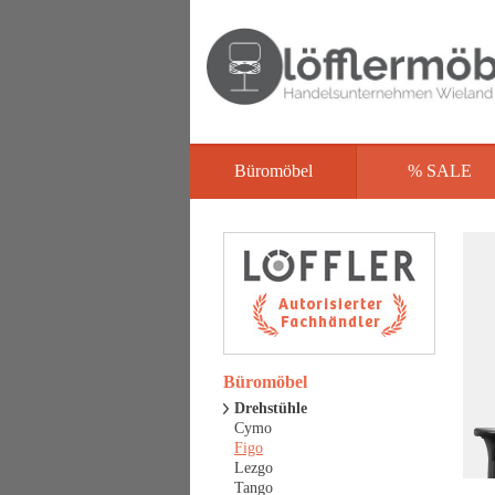
Büromöbel
% SALE
Büromöbel
Drehstühle
Cymo
Figo
Lezgo
Tango