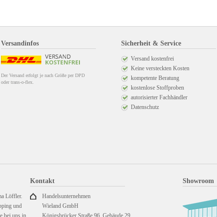
Versandinfos
Sicherheit & Service
Versand kostenfrei
Keine versteckten Kosten
Der Versand erfolgt je nach Größe per DPD
kompetente Beratung
oder trans-o-flex.
kostenlose Stoffproben
autorisierter Fachhändler
Datenschutz
Kontakt
Showroom
a Löffler.
Handelsunternehmen
pping und
Wieland GmbH
 bei uns in
Königsbrücker Straße 96, Gebäude 29