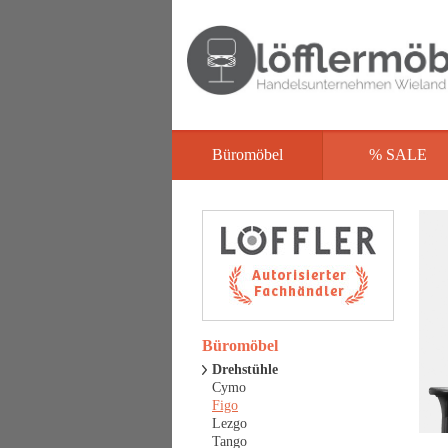
Büromöbel
% SALE
Büromöbel
Drehstühle
Cymo
Figo
Lezgo
Tango