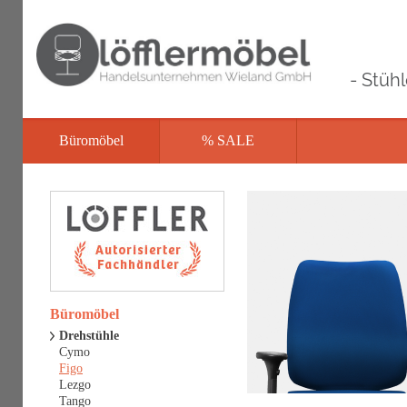
- Stüh
Büromöbel
% SALE
Büromöbel
Drehstühle
Cymo
Figo
Lezgo
Tango