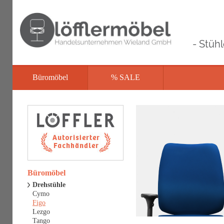
- Stüh
Büromöbel
% SALE
Büromöbel
Drehstühle
Cymo
Figo
Lezgo
Tango