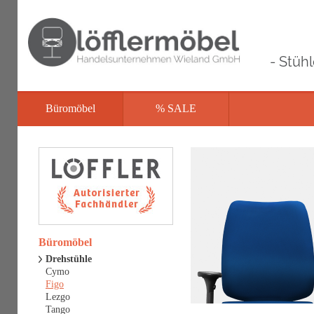
- Stüh
Büromöbel
% SALE
Büromöbel
Drehstühle
Cymo
Figo
Lezgo
Tango