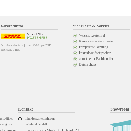
Versandinfos
Sicherheit & Service
Versand kostenfrei
Keine versteckten Kosten
Der Versand erfolgt je nach Größe per DPD
kompetente Beratung
oder trans-o-flex.
kostenlose Stoffproben
autorisierter Fachhändler
Datenschutz
Kontakt
Showroom
a Löffler.
Handelsunternehmen
pping und
Wieland GmbH
 bei uns in
Königsbrücker Straße 96, Gebäude 29