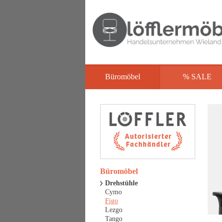
Büromöbel
% SALE
Büromöbel
Drehstühle
Cymo
Figo
Lezgo
Tango