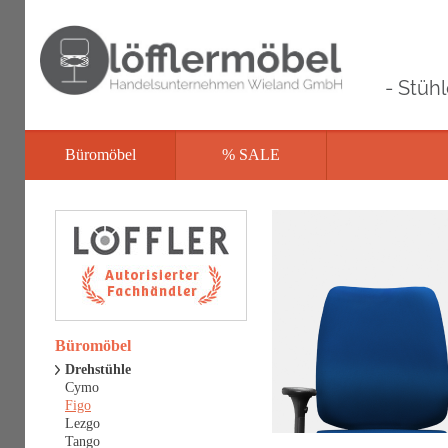
- Stüh
Büromöbel
% SALE
Büromöbel
Drehstühle
Cymo
Figo
Lezgo
Tango