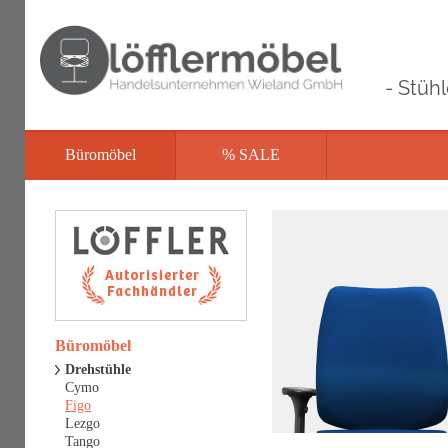
- Stüh
Büromöbel
% SALE
Büromöbel
Drehstühle
Cymo
Figo
Lezgo
Tango