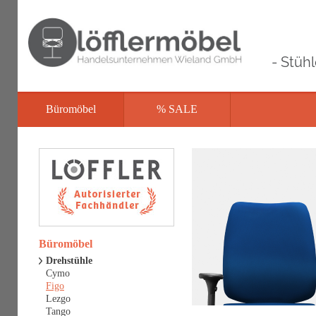
- Stüh
Büromöbel
% SALE
Büromöbel
Drehstühle
Cymo
Figo
Lezgo
Tango