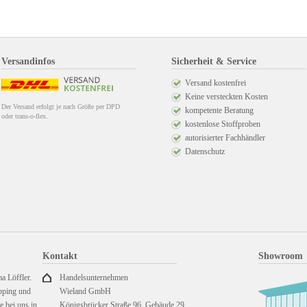
Versandinfos
Sicherheit & Service
Versand kostenfrei
Keine versteckten Kosten
Der Versand erfolgt je nach Größe per DPD
kompetente Beratung
oder trans-o-flex.
kostenlose Stoffproben
autorisierter Fachhändler
Datenschutz
Kontakt
Showroom
a Löffler.
Handelsunternehmen
pping und
Wieland GmbH
 bei uns in
Königsbrücker Straße 96, Gebäude 29