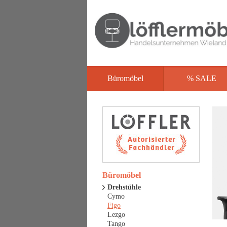
Büromöbel
% SALE
Büromöbel
Drehstühle
Cymo
Figo
Lezgo
Tango