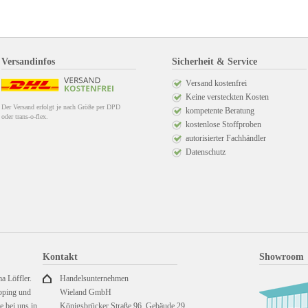
Versandinfos
Sicherheit & Service
Versand kostenfrei
Keine versteckten Kosten
Der Versand erfolgt je nach Größe per DPD
kompetente Beratung
oder trans-o-flex.
kostenlose Stoffproben
autorisierter Fachhändler
Datenschutz
Kontakt
Showroom
a Löffler.
Handelsunternehmen
pping und
Wieland GmbH
 bei uns in
Königsbrücker Straße 96, Gebäude 29