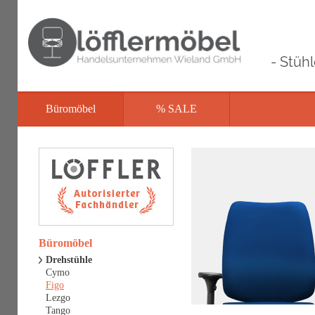
- Stüh
Büromöbel
% SALE
Büromöbel
Drehstühle
Cymo
Figo
Lezgo
Tango