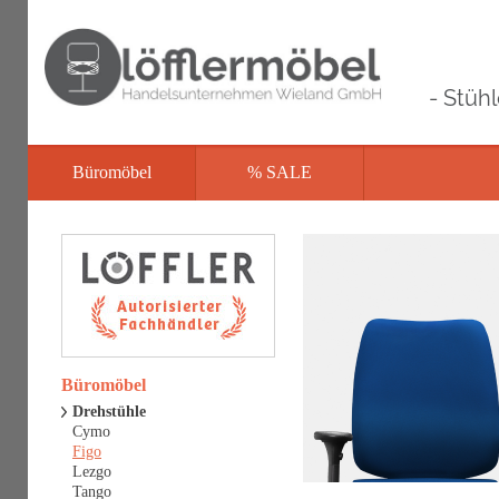
- Stüh
Büromöbel
% SALE
Büromöbel
Drehstühle
Cymo
Figo
Lezgo
Tango