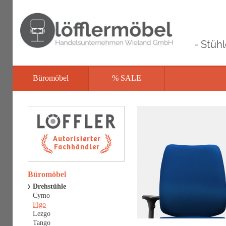
- Stüh
Büromöbel
% SALE
Büromöbel
Drehstühle
Cymo
Figo
Lezgo
Tango