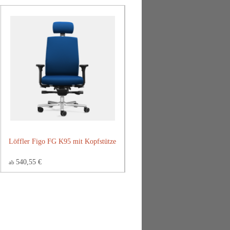
Löffler Figo FG K95 mit Kopfstütze
540,55 €
ab