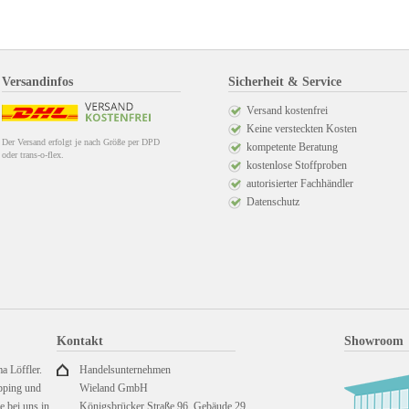
Versandinfos
Sicherheit & Service
Versand kostenfrei
Keine versteckten Kosten
Der Versand erfolgt je nach Größe per DPD
kompetente Beratung
oder trans-o-flex.
kostenlose Stoffproben
autorisierter Fachhändler
Datenschutz
Kontakt
Showroom
a Löffler.
Handelsunternehmen
pping und
Wieland GmbH
 bei uns in
Königsbrücker Straße 96, Gebäude 29