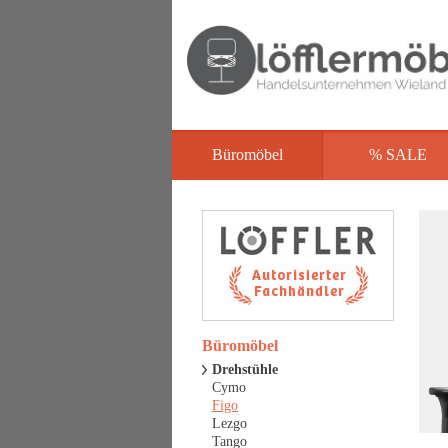
Büromöbel
% SALE
Büromöbel
Drehstühle
Cymo
Figo
Lezgo
Tango