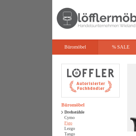
Büromöbel
% SALE
Büromöbel
Drehstühle
Cymo
Figo
Lezgo
Tango