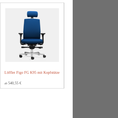
Löffler Figo FG K95 mit Kopfstütze
540,55 €
ab