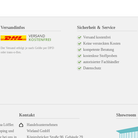
Versandinfos
Sicherheit & Service
Versand kostenfrei
Keine versteckten Kosten
Der Versand erfolgt je nach Größe per DPD
kompetente Beratung
oder trans-o-flex.
kostenlose Stoffproben
autorisierter Fachhändler
Datenschutz
Kontakt
Showroom
a Löffler.
Handelsunternehmen
pping und
Wieland GmbH
 bei uns in
Königsbrücker Straße 96, Gebäude 29