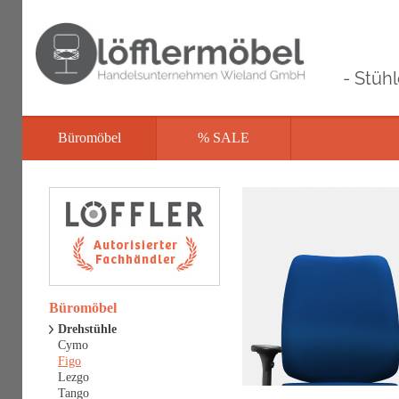
- Stüh
Büromöbel
% SALE
Büromöbel
Drehstühle
Cymo
Figo
Lezgo
Tango