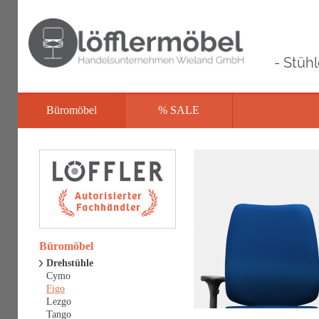
- Stüh
Büromöbel
% SALE
Büromöbel
Drehstühle
Cymo
Figo
Lezgo
Tango