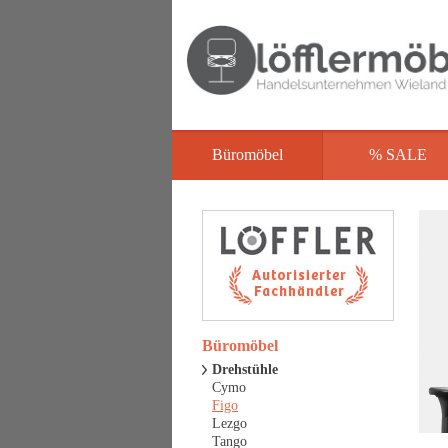
Büromöbel
% SALE
Büromöbel
Drehstühle
Cymo
Figo
Lezgo
Tango