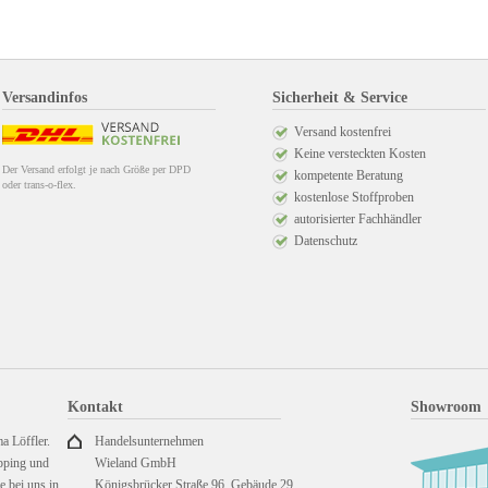
Versandinfos
Sicherheit & Service
Versand kostenfrei
Keine versteckten Kosten
Der Versand erfolgt je nach Größe per DPD
kompetente Beratung
oder trans-o-flex.
kostenlose Stoffproben
autorisierter Fachhändler
Datenschutz
Kontakt
Showroom
a Löffler.
Handelsunternehmen
pping und
Wieland GmbH
 bei uns in
Königsbrücker Straße 96, Gebäude 29