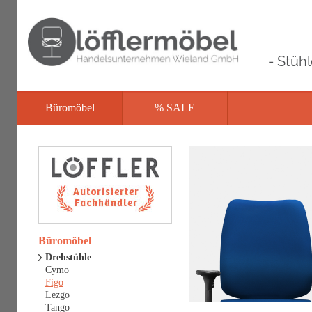
- Stüh
Büromöbel
% SALE
Büromöbel
Drehstühle
Cymo
Figo
Lezgo
Tango