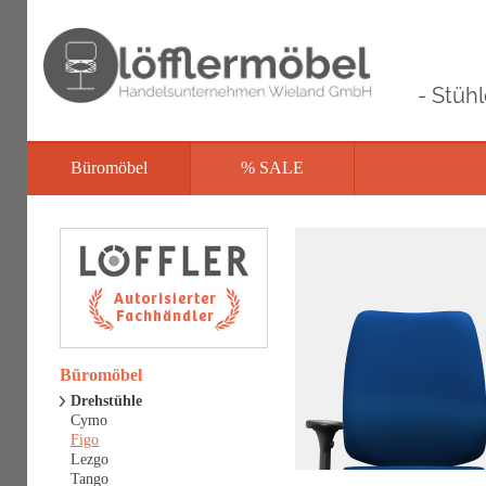
- Stüh
Büromöbel
% SALE
Büromöbel
Drehstühle
Cymo
Figo
Lezgo
Tango