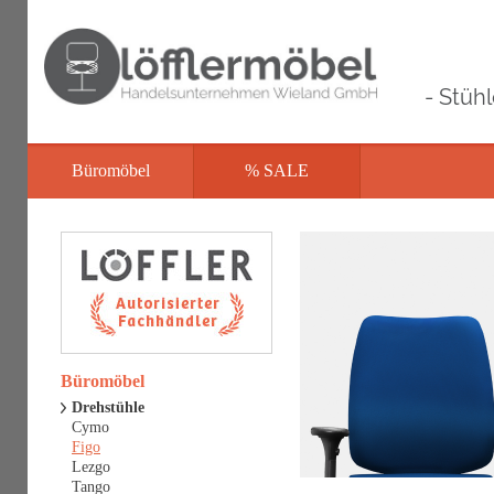
- Stüh
Büromöbel
% SALE
Büromöbel
Drehstühle
Cymo
Figo
Lezgo
Tango