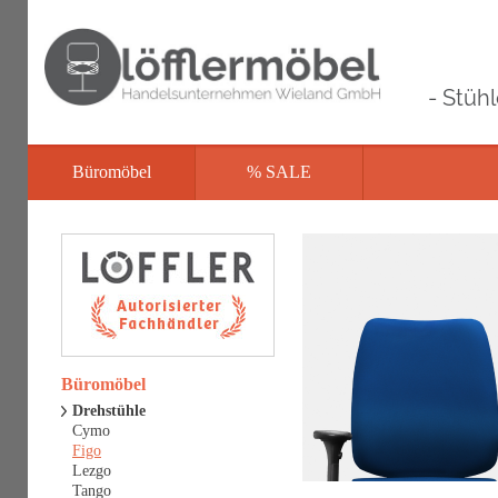
- Stüh
Büromöbel
% SALE
Büromöbel
Drehstühle
Cymo
Figo
Lezgo
Tango