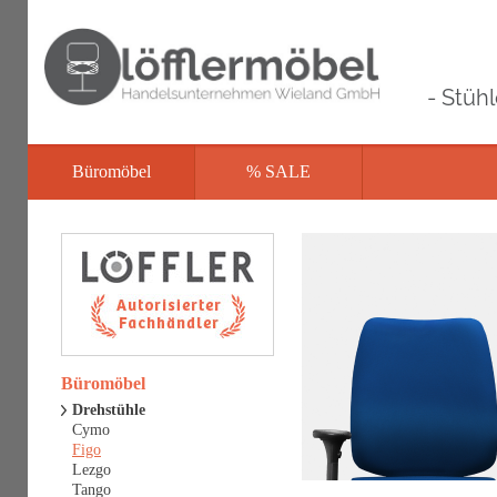
- Stüh
Büromöbel
% SALE
Büromöbel
Drehstühle
Cymo
Figo
Lezgo
Tango