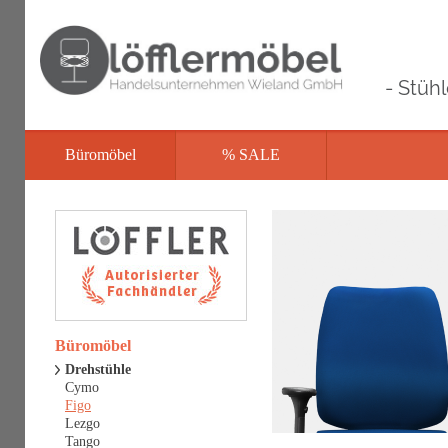
- Stüh
Büromöbel
% SALE
Büromöbel
Drehstühle
Cymo
Figo
Lezgo
Tango