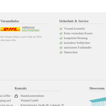
Versandinfos
Sicherheit & Service
Versand kostenfrei
Keine versteckten Kosten
Der Versand erfolgt je nach Größe per DPD
kompetente Beratung
oder trans-o-flex.
kostenlose Stoffproben
autorisierter Fachhändler
Datenschutz
Kontakt
Showroom
a Löffler.
Handelsunternehmen
pping und
Wieland GmbH
 bei uns in
Königsbrücker Straße 96, Gebäude 29