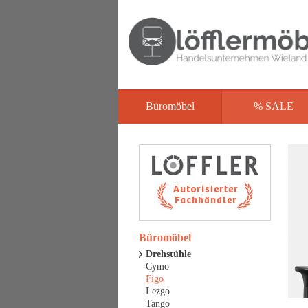
Büromöbel
% SALE
Büromöbel
Drehstühle
Cymo
Figo
Lezgo
Tango