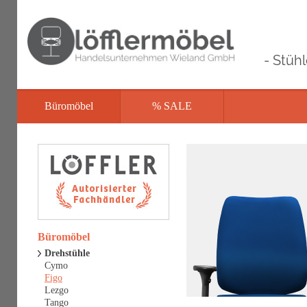
- Stüh
Büromöbel
% SALE
Büromöbel
Drehstühle
Cymo
Figo
Lezgo
Tango