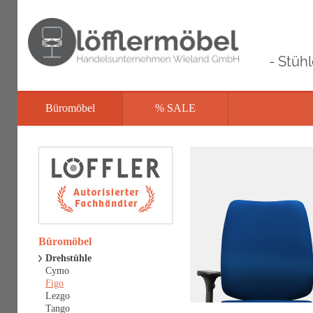
- Stüh
Büromöbel
% SALE
Büromöbel
Drehstühle
Cymo
Figo
Lezgo
Tango