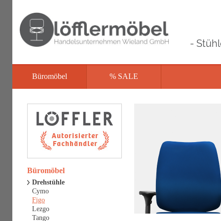
- Stüh
Büromöbel
% SALE
Büromöbel
Drehstühle
Cymo
Figo
Lezgo
Tango