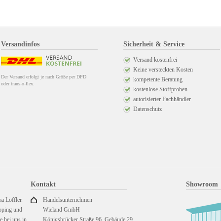
Versandinfos
Sicherheit & Service
Versand kostenfrei
Keine versteckten Kosten
Der Versand erfolgt je nach Größe per DPD
kompetente Beratung
oder trans-o-flex.
kostenlose Stoffproben
autorisierter Fachhändler
Datenschutz
Kontakt
Showroom
a Löffler.
Handelsunternehmen
pping und
Wieland GmbH
 bei uns in
Königsbrücker Straße 96, Gebäude 29