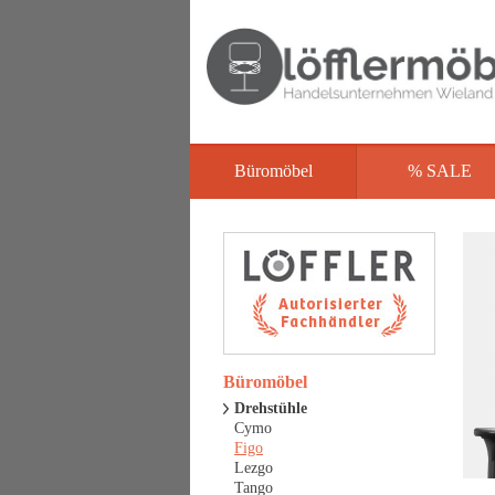
Büromöbel
% SALE
Büromöbel
Drehstühle
Cymo
Figo
Lezgo
Tango