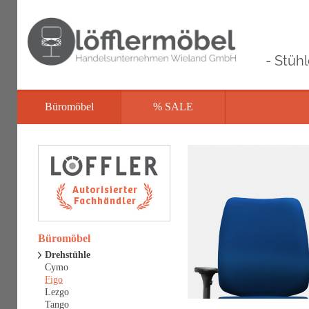
- Stüh
Büromöbel
% SALE
Büromöbel
Drehstühle
Cymo
Figo
Lezgo
Tango