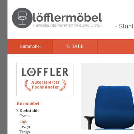
- Stüh
Büromöbel
% SALE
Büromöbel
Drehstühle
Cymo
Figo
Lezgo
Tango