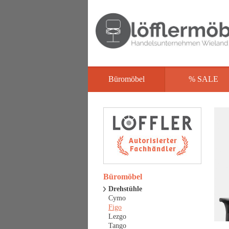
Büromöbel
% SALE
Büromöbel
Drehstühle
Cymo
Figo
Lezgo
Tango