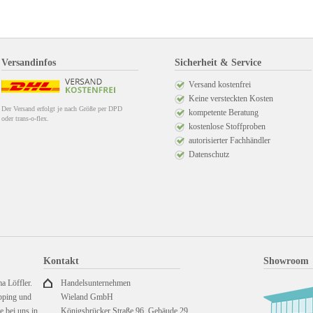
Versandinfos
Sicherheit & Service
Versand kostenfrei
Keine versteckten Kosten
Der Versand erfolgt je nach Größe per DPD
kompetente Beratung
oder trans-o-flex.
kostenlose Stoffproben
autorisierter Fachhändler
Datenschutz
Kontakt
Showroom
a Löffler.
Handelsunternehmen
pping und
Wieland GmbH
 bei uns in
Königsbrücker Straße 96, Gebäude 29