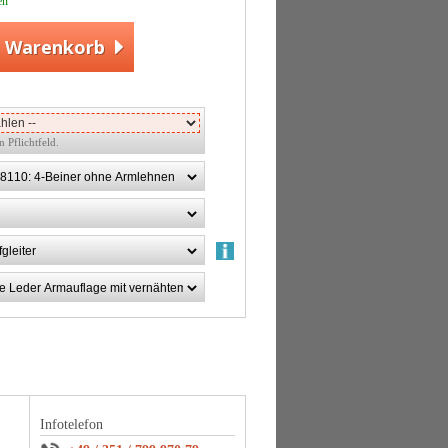
en
n Warenkorb
in Pflichtfeld.
Infotelefon