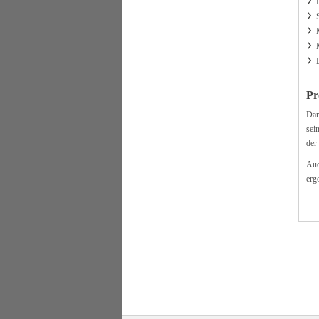
Pr
Dan
sei
der
Auc
erg