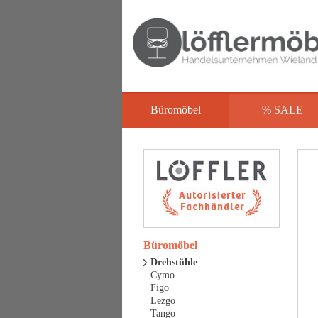
Büromöbel
% SALE
Büromöbel
Drehstühle
Cymo
Figo
Lezgo
Tango