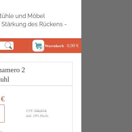
ostühle und Möbel
d Stärkung des Rückens -
0,00 €
Warenkorb
anamero 2
tuhl
 €
UVP:
720,57 €
inkl. 19% MwSt.