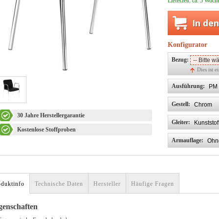
Lieferzeit:
ca. 5 Woch
In de
Konfigurator
Bezug:
Dies ist e
Ausführung:
Gestell:
30 Jahre Herstellergarantie
Gleiter:
Kostenlose Stoffproben
Armauflage:
oduktinfo
Technische Daten
Hersteller
Häufige Fragen
genschaften