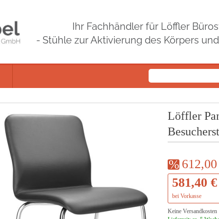
Ihr Fachhändler für Löffler Bür
- Stühle zur Aktivierung des Körpers un
Löffler P
Besuchers
Sonderpreis:
612,00
581,40 €
bei Vorkasse
Keine Versandkosten