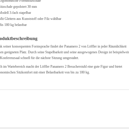
Ergonomische Formholzschale
Sitzschale gepolstert 30 mm
Modell 3-fach stapelbar
Mit Gleitern aus Kunststoff oder Filz wählbar
Bis 180 kg belastbar
oduktbeschreibung
k seiner konsequenten Formsprache findet der Panamero 2 von Löffler in jeder Räumlichkeit
nen geeigneten Platz. Durch seine Stapelbarkeit und seine ausgewogenes Design ist beispielwei
 Konferenzsaal schnell für die nächste Sitzung umgestaltet.
h im Wartebereich macht der Löffler Panamero 2 Besucherstuhl eine gute Figur und bietet
onomischen Sitzkomfort mit einer Belastbarkeit von bis zu 180 kg.