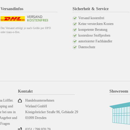
Versandinfos
Sicherheit & Service
Versand kostenfrei
Keine versteckten Kosten
Der Versand erfolgt je nach Größe per DPD
kompetente Beratung
oder trans-o-flex.
kostenlose Stoffproben
autorisierter Fachhändler
Datenschutz
Kontakt
Showroom
a Löffler.
Handelsunternehmen
pping und
Wieland GmbH
 bei uns in
Königsbrücker Straße 96, Gebäude 29
 Angebot und
01099 Dresden
e Fragen
0351 / 799 970 79