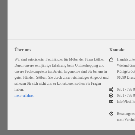
Über uns
Kontakt
Wir sind autorisierter Fachhändler für Möbel der Firma Löffler.
Handelsunt
Durch unsere zehnjährige Erfahrung beim Onlineshopping und
Wieland G
unsere Fachkompetenz im Bereich Ergonomie sind Sie bei uns in
Königsbrück
guten Händen. Stöbern Sie durch unser reichhaltiges Angebot und
01099 Dres
scheuen Sie sich nicht uns zu kontaktieren sollten Sie Fragen
haben.
0351 / 799 
mehr erfahren
0351 /
799 9
info@loeffl
Beratungste
nach Verein