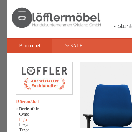
- Stüh
Büromöbel
% SALE
Büromöbel
Drehstühle
Cymo
Figo
Lezgo
Tango