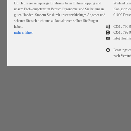
Durch unsere zehnjährige Erfahrung beim Onlineshopping und
Wieland G
unsere Fachkompetenz im Bereich Ergonomie sind Sie bei uns in
Königsbrück
guten Händen. Stöbern Sie durch unser reichhaltiges Angebot und
01099 Dres
scheuen Sie sich nicht uns zu kontaktieren sollten Sie Fragen
haben.
0351 / 799 
mehr erfahren
0351 /
799 9
info@loeffl
Beratungste
nach Verein