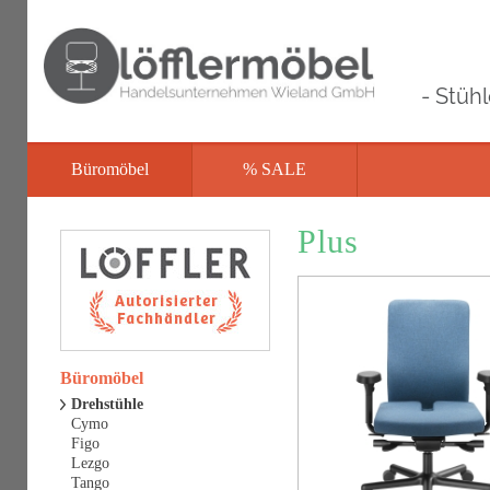
- Stüh
Büromöbel
% SALE
Plus
Büromöbel
Drehstühle
Cymo
Figo
Lezgo
Tango