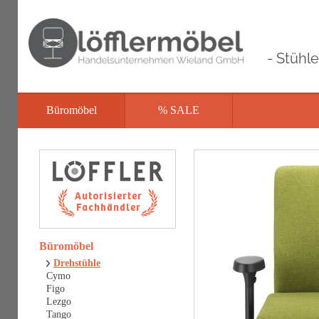
- Stühl
Büromöbel
% SALE
Büromöbel
Drehstühle
Cymo
Figo
Lezgo
Tango