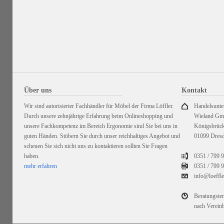
Über uns
Kontakt
Wir sind autorisierter Fachhändler für Möbel der Firma Löffler.
Handelsunt
Durch unsere zehnjährige Erfahrung beim Onlineshopping und
Wieland G
unsere Fachkompetenz im Bereich Ergonomie sind Sie bei uns in
Königsbrück
guten Händen. Stöbern Sie durch unser reichhaltiges Angebot und
01099 Dres
scheuen Sie sich nicht uns zu kontaktieren sollten Sie Fragen
haben.
0351 / 799 
mehr erfahren
0351 /
799 9
info@loeffl
Beratungste
nach Verein