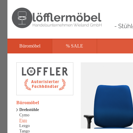
- Stüh
Büromöbel
% SALE
Büromöbel
Drehstühle
Cymo
Figo
Lezgo
Tango