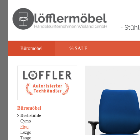
- Stüh
Büromöbel
% SALE
Büromöbel
Drehstühle
Cymo
Figo
Lezgo
Tango