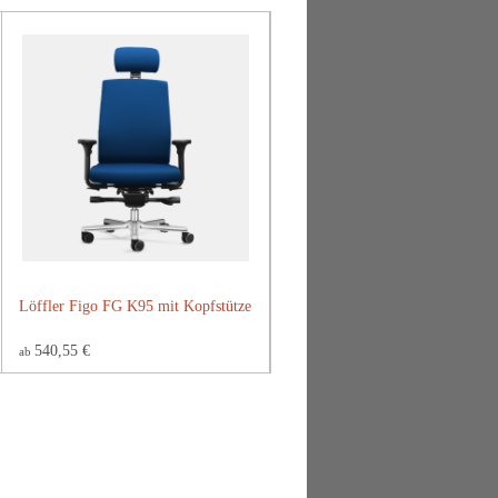
Löffler Figo FG K95 mit Kopfstütze
540,55 €
ab