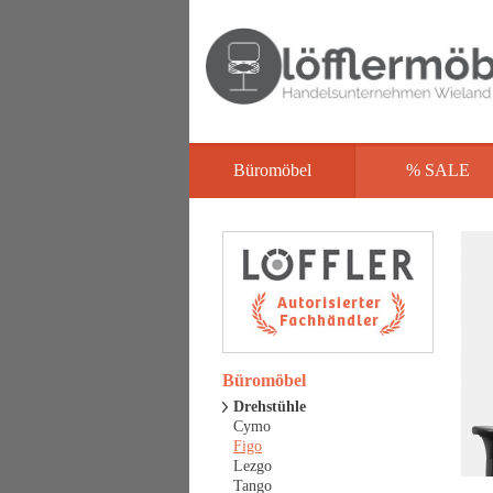
Büromöbel
% SALE
Büromöbel
Drehstühle
Cymo
Figo
Lezgo
Tango