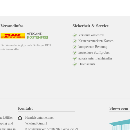
Versandinfos
Sicherheit & Service
Versand kostenfrei
Keine versteckten Kosten
Der Versand erfolgt je nach Größe per DPD
kompetente Beratung
oder trans-o-flex.
kostenlose Stoffproben
autorisierter Fachhändler
Datenschutz
Kontakt
Showroom
a Löffler.
Handelsunternehmen
pping und
Wieland GmbH
 bei uns in
Königsbrücker Straße 96, Gebäude 29