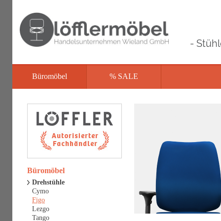
- Stüh
Büromöbel
% SALE
Büromöbel
Drehstühle
Cymo
Figo
Lezgo
Tango