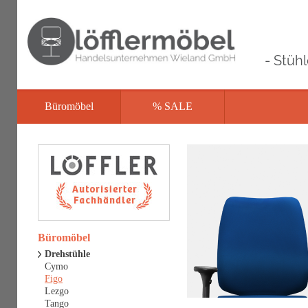
- Stüh
Büromöbel
% SALE
Büromöbel
Drehstühle
Cymo
Figo
Lezgo
Tango