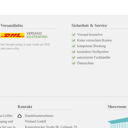
Versandinfos
Sicherheit & Service
Versand kostenfrei
Keine versteckten Kosten
Der Versand erfolgt je nach Größe per DPD
kompetente Beratung
oder trans-o-flex.
kostenlose Stoffproben
autorisierter Fachhändler
Datenschutz
Kontakt
Showroom
a Löffler.
Handelsunternehmen
pping und
Wieland GmbH
 bei uns in
Königsbrücker Straße 96, Gebäude 29