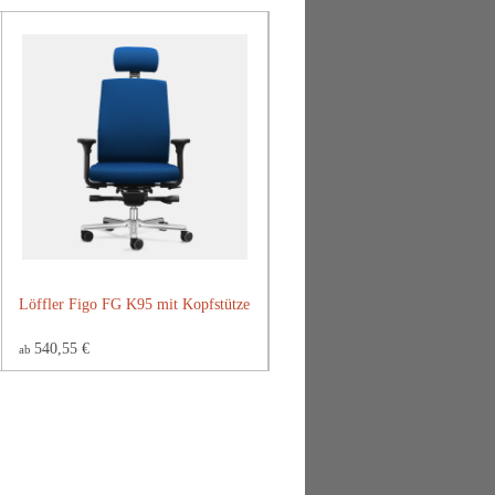
Löffler Figo FG K95 mit Kopfstütze
540,55 €
ab