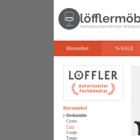
Büromöbel
% SALE
Büromöbel
Drehstühle
Cymo
Figo
Lezgo
Tango