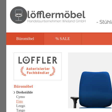
- Stüh
Büromöbel
% SALE
Büromöbel
Drehstühle
Cymo
Figo
Lezgo
Tango